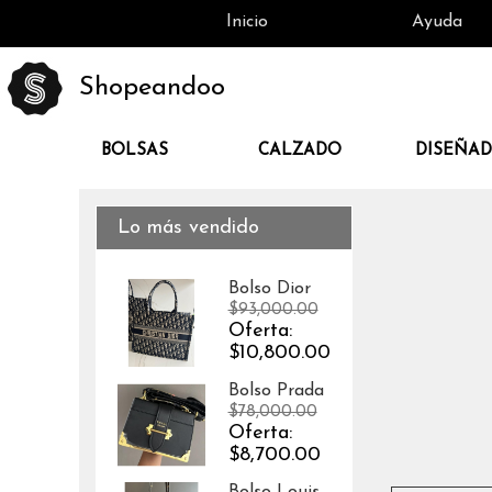
Inicio
Ayuda
Shopeandoo
BOLSAS
CALZADO
DISEÑA
Lo más vendido
Bolso Dior
$93,000.00
Oferta:
$10,800.00
Bolso Prada
$78,000.00
Oferta:
$8,700.00