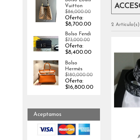
Bolso Louis
ACCESO
Vuitton
$86,000.00
Oferta:
$8,700.00
2 Artículo(s)
Bolso Fendi
$73,000.00
Oferta:
$8,400.00
Bolso
Hermés
$180,000.00
Oferta:
$16,800.00
Aceptamos
A