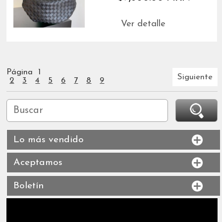
Ver detalle
Página
1
Siguiente
2
3
4
5
6
7
8
9
Lo más vendido
Aceptamos
Boletín