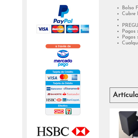
Bolso 
Cubre 
PREGUN
Pagos 
Pagos x
Cualqu
Artícul