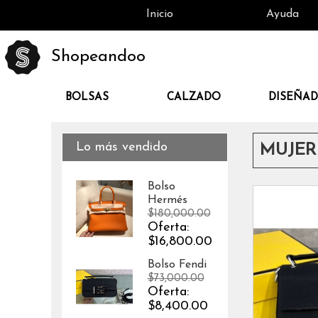
Inicio
Ayuda
Shopeandoo
BOLSAS
CALZADO
DISEÑA
Lo más vendido
MUJER 
Bolso
Hermés
$180,000.00
Oferta:
$16,800.00
Bolso Fendi
$73,000.00
Oferta:
$8,400.00