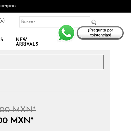
Compras
(s)
OS
NEW
ARRIVALS
0.00 MXN*
0.00 MXN*