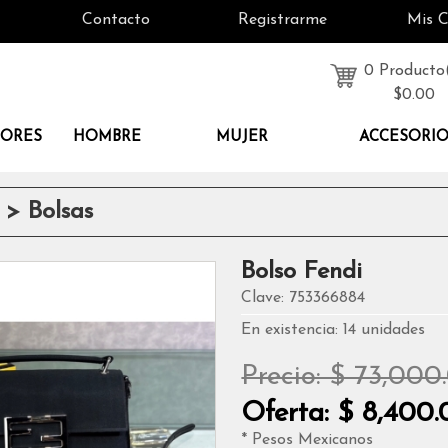
Contacto
Registrarme
Mis 
0 Producto
$0.00
DORES
HOMBRE
MUJER
ACCESORI
> Bolsas
Bolso Fendi
Clave: 753366884
En existencia: 14 unidades
Precio: $ 73,00
Oferta: $ 8,40
* Pesos Mexicanos